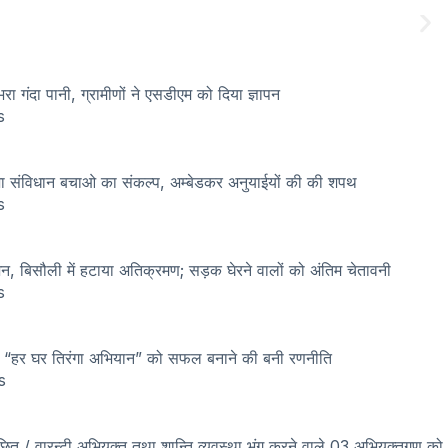
 भरा गंदा पानी, ग्रामीणों ने एसडीएम को दिया ज्ञापन
s
ंजा संविधान बचाओ का संकल्प, अम्बेडकर अनुयाईयों की की शपथ
s
शन, बिसौली में हटाया अतिक्रमण; सड़क घेरने वालों को अंतिम चेतावनी
s
ें “हर घर तिरंगा अभियान” को सफल बनाने की बनी रणनीति
s
वांछित / वारन्टी अभियुक्त तथा शान्ति व्यवस्था भंग करने वाले 03 अभियुक्तगण को