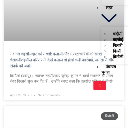
शहर
चंदौसी
बहजोई
बिलारी
बिल्सी
नवागत तहसीलदार की सख्ती: दलालों और भ्रष्टाचारियों को सख्त
बिसौली
चेतावनीतहसील परिसर में दिखे दलाल तो होगी कड़ी कार्रवाई, जनता से सीधे
संपर्क की अपील
पंचायत
चुनाव
बिसौली (बदायूं)। नवागत तहसीलदार सुरेंद्र कुमार ने चार्ज संभालते ही सख्त
तेवर दिखाने शुरू कर दिए हैं। उन्होंने स्पष्ट कहा कि तहसील परिसर में किसी
X
April 19, 2026
No Comments
बिसौली