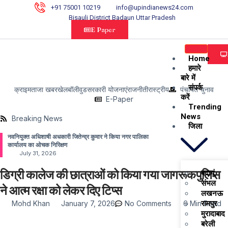
+91 75001 10219
info@upindianews24.com
Bisauli District Badaun Uttar Pradesh
E Paper
Home
हमारे
बारे में
संपर्क
क्राइम
ताजा खबर
खेल
बॉलीवुड
सरकारी योजनाएं
राजनीती
रास्ट्रीय
पंचायत चुनाव
करें
E-Paper
Trending
News
Breaking News
जिला
नवनियुक्त अधिशाषी अधकारी जितेन्द्र कुमार ने किया नगर पालिका
कार्यालय का ओचक निरिक्षण
July 31, 2026
डिग्री कालेज की छात्राओं को किया गया जागरूकपुलिस
बदायूं
संभल
ने आत्म रक्षा को लेकर दिए टिप्स
लखनऊ
रामपुर
Mohd Khan
January 7, 2026
No Comments
6 Min Read
मुरादाबाद
बरेली