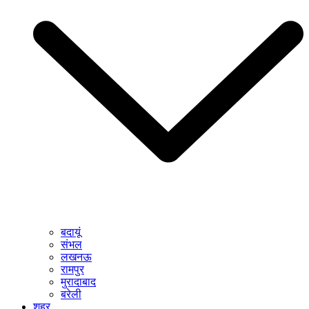
बदायूं
संभल
लखनऊ
रामपुर
मुरादाबाद
बरेली
शहर