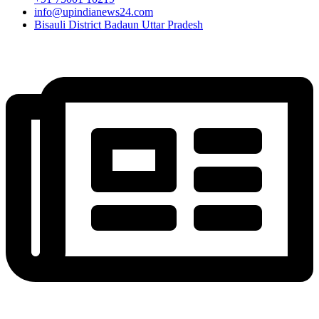
info@upindianews24.com
Bisauli District Badaun Uttar Pradesh