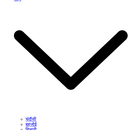
चंदौसी
बहजोई
बिलारी