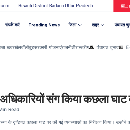
.com
Bisauli District Badaun Uttar Pradesh
E 
संपर्क करें
Trending News
जिला
शहर
पंचायत चु
ाजा खबर
खेल
बॉलीवुड
सरकारी योजनाएं
राजनीती
रास्ट्रीय
पंचायत चुनाव
E
गत अधिकारियों संग किया कछला घाट 
Min Read
स्या के दृष्टिगत कछला घाट पर की गई व्यवस्थाओं का निरीक्षण किया। उन्होंन