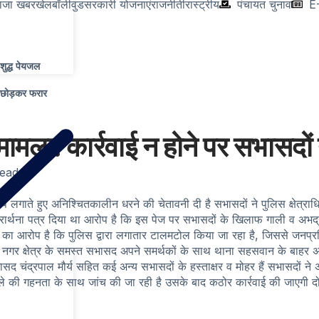
ाजा खबर
खेल
बॉलीवुड
सरकारी योजनाएं
राजनीती
रास्ट्रीय
पंचायत चुनाव
E
शुद्ध पेयजल
 छोड़कर फरार
ामला: कार्रवाई न होने पर सभासदों 
Read
प लगाते हुए अनिश्चितकालीन धरने की चेतावनी दी है सभासदों ने पुलिस क्षेत्र
थना पत्र दिया था आरोप है कि इस पेज पर सभासदों के खिलाफ गाली व अभद्र ट
का आरोप है कि पुलिस द्वारा लगातार टालमटोल किया जा रहा है, जिससे जनप्रतिनि
तो नगर क्षेत्र के समस्त सभासद अपने समर्थकों के साथ थाना सहसवान के बाहर अन
द्रपाल मौर्य सहित कई अन्य सभासदों के हस्ताक्षर व मोहर हैं सभासदों ने अपने
मले की गहनता के साथ जांच की जा रही है उसके बाद कठोर कार्रवाई की जाएगी दोषी