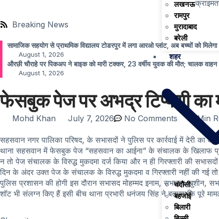
क्राइम
त
लखनऊ
रामपुर
Breaking News
मुरादाबाद
बरेली
सामाजिक सहयोग से प्राथमिक विद्यालय टोडरपुर में लगा आरओ प्लांट, अब बच्चों को मिलेगा 
August 1, 2026
शहर
औरछी चौराहे पर पिकअप ने बाइक को मारी टक्कर, 23 वर्षीय युवक की मौत; चालक वाहन
August 1, 2026
फेसबुक पेज पर अभद्र टिप्पणी का म
Mohd Khan
July 7, 2026
No Comments
6 Min 
सहसवान नगर पालिका परिषद, के सभासदों ने पुलिस पर कार्रवाई में देरी का आरो
थाना सहसवान में फेसबुक पेज “सहसवान का आईना” के संचालक के खिलाफ प्रार्
न तो पेज संचालक के विरुद्ध मुकदमा दर्ज किया और न ही गिरफ्तारी की सभासदों 
दिन के अंदर उक्त पेज के संचालक के विरुद्ध मुकदमा व गिरफ्तारी नहीं की गई 
पुलिस प्रशासन की होगी इस दौरान सभासद मोहम्मद इनाम, सभासद खुशीन, सभासद चं
चंदौसी
शॉट भी संलग्न किए हैं इसी बीच थाना प्रभारी धनंजय सिंह ने बताया कि पूरे मा
बहजोई
बिलारी
बिल्सी