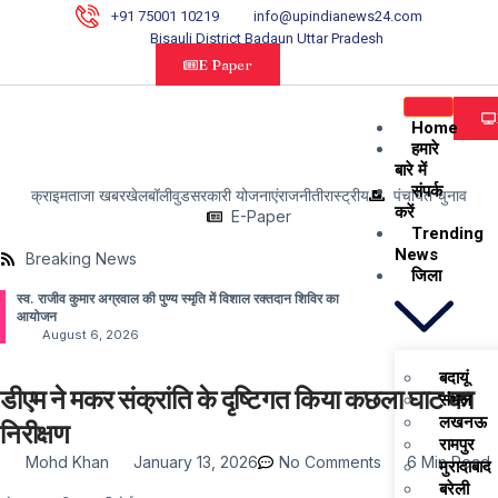
+91 75001 10219
info@upindianews24.com
Bisauli District Badaun Uttar Pradesh
E Paper
Home
हमारे
बारे में
संपर्क
क्राइम
ताजा खबर
खेल
बॉलीवुड
सरकारी योजनाएं
राजनीती
रास्ट्रीय
पंचायत चुनाव
करें
E-Paper
Trending
News
Breaking News
जिला
स्व. राजीव कुमार अग्रवाल की पुण्य स्मृति में विशाल रक्तदान शिविर का
आयोजन
August 6, 2026
बदायूं
डीएम ने मकर संक्रांति के दृष्टिगत किया कछला घाट का
संभल
लखनऊ
निरीक्षण
रामपुर
Mohd Khan
January 13, 2026
No Comments
6 Min Read
मुरादाबाद
बरेली